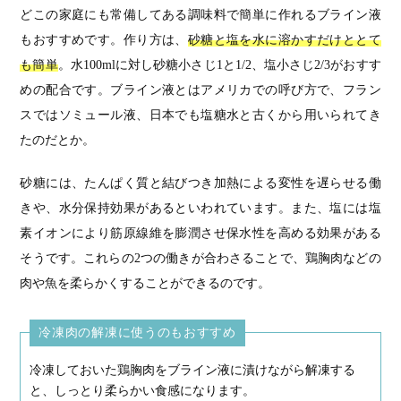
どこの家庭にも常備してある調味料で簡単に作れるブライン液
もおすすめです。作り方は、
砂糖と塩を水に溶かすだけととて
も簡単
。水100mlに対し砂糖小さじ1と1/2、塩小さじ2/3がおすす
めの配合です。ブライン液とはアメリカでの呼び方で、フラン
スではソミュール液、日本でも塩糖水と古くから用いられてき
たのだとか。
砂糖には、たんぱく質と結びつき加熱による変性を遅らせる働
きや、水分保持効果があるといわれています。また、塩には塩
素イオンにより筋原線維を膨潤させ保水性を高める効果がある
そうです。これらの2つの働きが合わさることで、鶏胸肉などの
肉や魚を柔らかくすることができるのです。
冷凍肉の解凍に使うのもおすすめ
冷凍しておいた鶏胸肉をブライン液に漬けながら解凍する
と、しっとり柔らかい食感になります。