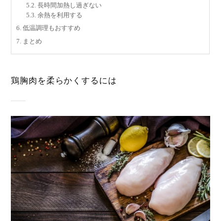
5.2.
長時間加熱し過ぎない
5.3.
余熱を利用する
6.
低温調理もおすすめ
7.
まとめ
鶏胸肉を柔らかくするには