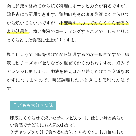
肉に卵液を絡めてから焼く料理はポークピカタが有名ですが、
鶏胸肉にも応用できます。鶏胸肉をそのまま卵液にくぐらせて
から焼いてもいいですが、
小麦粉をまぶしてからくぐらせると
より効果的
。粉と卵液でコーティングすることで、しっとりふ
っくらとした食感に仕上がりますよ。
塩こしょうで下味を付けてから調理するのが一般的ですが、卵
液に粉チーズやパセリなどを混ぜておくのもおすすめ。好みで
アレンジしましょう。卵液を使えばただ焼くだけでも立派なお
かずになりますので、時短調理したいときにも便利な方法で
す。
子どもも大好きな味
卵液にくぐらせて焼いたチキンピカタは、優しい味と柔らか
い食感で子どもにも人気のおかず。
ケチャップをかけて食べるのがおすすめです。お弁当のおか