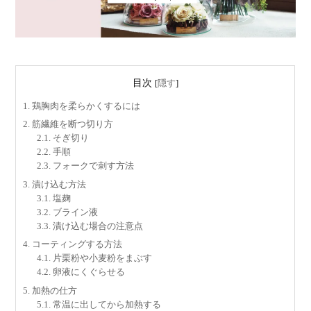
目次
[
隠す
]
1.
鶏胸肉を柔らかくするには
2.
筋繊維を断つ切り方
2.1.
そぎ切り
2.2.
手順
2.3.
フォークで刺す方法
3.
漬け込む方法
3.1.
塩麹
3.2.
ブライン液
3.3.
漬け込む場合の注意点
4.
コーティングする方法
4.1.
片栗粉や小麦粉をまぶす
4.2.
卵液にくぐらせる
5.
加熱の仕方
5.1.
常温に出してから加熱する