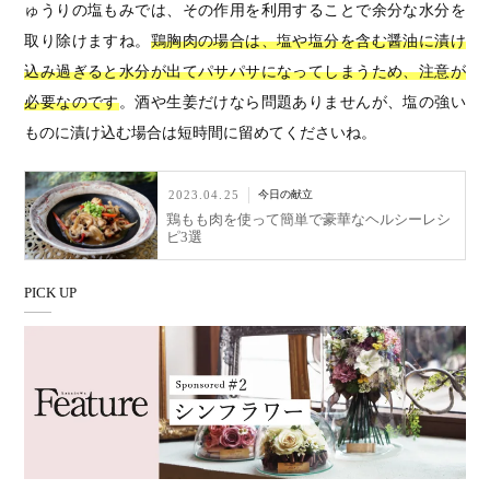
ゅうりの塩もみでは、その作用を利用することで余分な水分を
取り除けますね。
鶏胸肉の場合は、塩や塩分を含む醤油に漬け
込み過ぎると水分が出てパサパサになってしまうため、注意が
必要なのです
。酒や生姜だけなら問題ありませんが、塩の強い
ものに漬け込む場合は短時間に留めてくださいね。
2023.04.25
今日の献立
鶏もも肉を使って簡単で豪華なヘルシーレシ
ピ3選
PICK UP