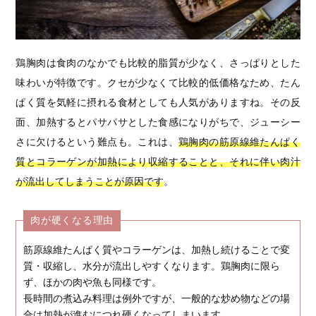
鶏胸肉は食肉のなかでも比較的脂質が少なく、さっぱりとした
味わいが特徴です。クセが少なくて比較的低価格なため、たん
ぱく質を気軽に摂れる食材としても人気がありますね。その反
面、加熱するとパサパサとした食感になりがちで、ジューシー
さに欠けるという難点も。これは、
鶏胸肉の筋原線維たんぱく
質とコラーゲンが加熱により収縮することと、それに伴い肉汁
が流出してしまうことが原因です
。
肉が硬くなる理由
筋原線維たんぱく質やコラーゲンは、加熱し続けることで変
質・収縮し、水分が流出しやすくなります。鶏胸肉に限ら
ず、ほかの肉や魚も同様です。
長時間の煮込み料理は例外ですが、一般的な炒め物などの場
合は加熱が進むにつれ硬くなってしまいます。