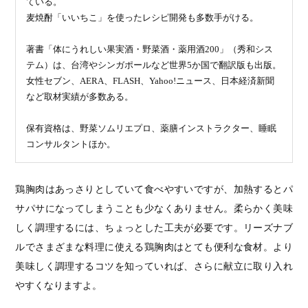
ている。
麦焼酎「いいちこ」を使ったレシピ開発も多数手がける。
著書「体にうれしい果実酒・野菜酒・薬用酒200」（秀和シス
テム）は、台湾やシンガポールなど世界5か国で翻訳版も出版。
女性セブン、AERA、FLASH、Yahoo!ニュース、日本経済新聞
など取材実績が多数ある。
保有資格は、野菜ソムリエプロ、薬膳インストラクター、睡眠
コンサルタントほか。
鶏胸肉はあっさりとしていて食べやすいですが、加熱するとパ
サパサになってしまうことも少なくありません。柔らかく美味
しく調理するには、ちょっとした工夫が必要です。リーズナブ
ルでさまざまな料理に使える鶏胸肉はとても便利な食材。より
美味しく調理するコツを知っていれば、さらに献立に取り入れ
やすくなりますよ。