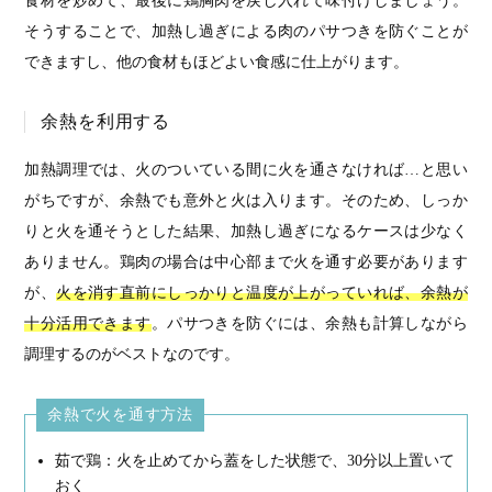
食材を炒めて、最後に鶏胸肉を戻し入れて味付けしましょう。
そうすることで、加熱し過ぎによる肉のパサつきを防ぐことが
できますし、他の食材もほどよい食感に仕上がります。
余熱を利用する
加熱調理では、火のついている間に火を通さなければ…と思い
がちですが、余熱でも意外と火は入ります。そのため、しっか
りと火を通そうとした結果、加熱し過ぎになるケースは少なく
ありません。鶏肉の場合は中心部まで火を通す必要があります
が、
火を消す直前にしっかりと温度が上がっていれば、余熱が
十分活用できます
。パサつきを防ぐには、余熱も計算しながら
調理するのがベストなのです。
余熱で火を通す方法
茹で鶏：火を止めてから蓋をした状態で、30分以上置いて
おく