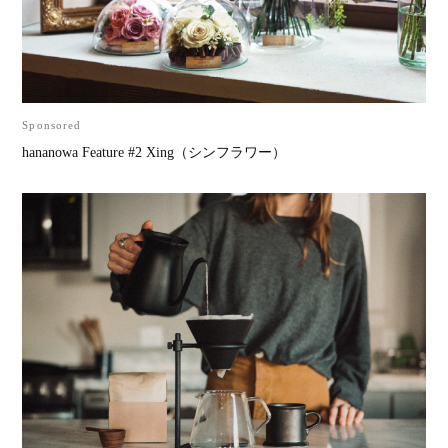
Sponsored
hananowa Feature #2 Xing（シンフラワー）