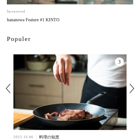
Sponsored
hananowa Feature #1 KINTO
Populer
2
3
料理の知恵
2025.10.06
2024.0