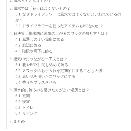
2.
風水ってどんなもの？
3.
風水では「花」はよくないもの？
3.1.
なぜドライフラワーは風水ではよくないといわれているの
か？
3.2.
ドライフラワーを使ったアイテムもNGなのか？
4.
解決策：風水的に運気の上がるスワッグの飾り方とは？
4.1.
風通しのよい場所に飾る
4.2.
窓辺に飾る
4.3.
階段や廊下に飾る
5.
運気UPにつながる一工夫とは？
5.1.
瓶やBOXに閉じ込めて飾る
5.2.
スワッグのお手入れを定期的にすることも大切
5.3.
赤い花を用いたスワッグにする
5.4.
香りをプラスさせる
6.
風水的に飾るのを避けた方がよい場所とは？
6.1.
玄関
6.2.
寝室
6.3.
トイレ
6.4.
リビング
7.
まとめ