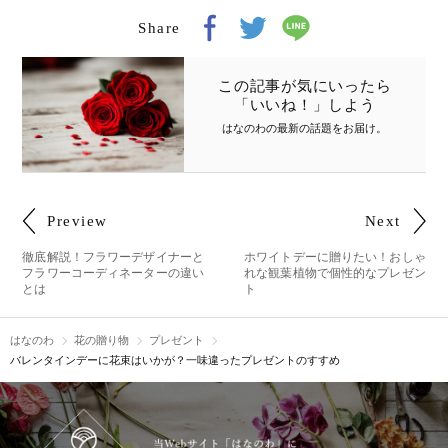
Share
この記事が気にいったら
「いいね！」しよう
はなのわの最新の話題をお届け
。
Preview
Next
徹底解説！フラワーデザイナーと
ホワイトデーに贈りたい！おしゃ
フラワーコーディネーターの違い
れな観葉植物で個性的なプレゼン
とは
ト
はなのわ
花の贈り物
プレゼント
バレンタインデーに花束はいかが？一味違ったプレゼントのすすめ