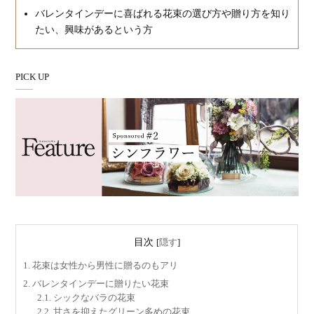
バレンタインデーに喜ばれる花束の選び方や贈り方を知り
たい、興味があるという方
PICK UP
目次
[
隠す
]
1.
花束は女性から男性に贈るのもアリ
2.
バレンタインデーに贈りたい花束
2.1.
シックなバラの花束
2.2.
甘さを抑えたグリーン多めの花束