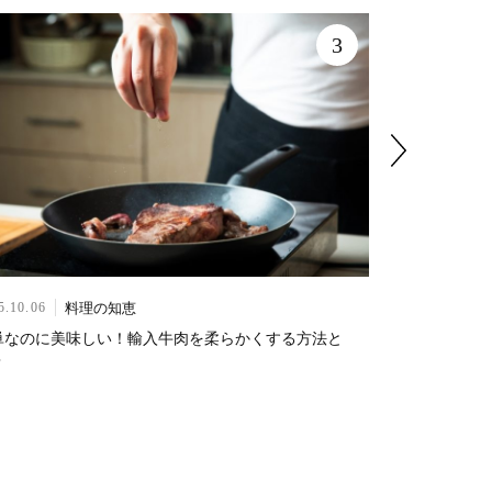
3
料理の知恵
5.10.06
2024.07.01
単なのに美味しい！輸入牛肉を柔らかくする方法と
基本の花束
？
のコツもご