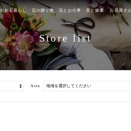
のある暮らし
花の贈り物
花とお仕事
美と健康
お花屋さ
Store list
Area