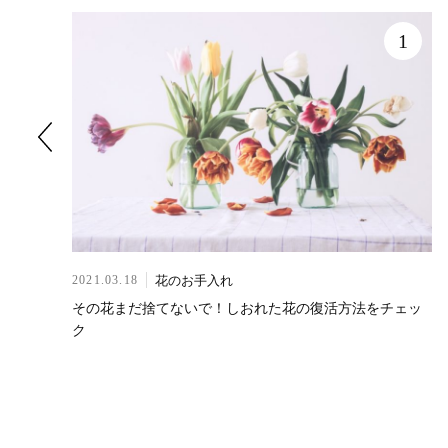
6
1
花のお手入れ
2021.03.18
ップ
その花まだ捨てないで！しおれた花の復活方法をチェッ
ク