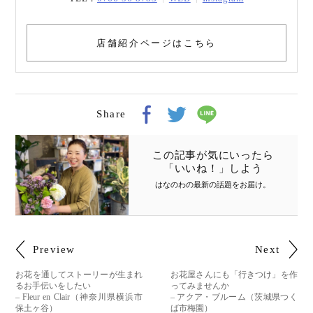
店舗紹介ページはこちら
Share
この記事が気にいったら
「いいね！」しよう
はなのわの最新の話題をお届け
。
Preview
Next
お花を通してストーリーが生まれ
お花屋さんにも「行きつけ」を作
るお手伝いをしたい
ってみませんか
– Fleur en Clair（神奈川県横浜市
– アクア・ブルーム（茨城県つく
保土ヶ谷）
ば市梅園）