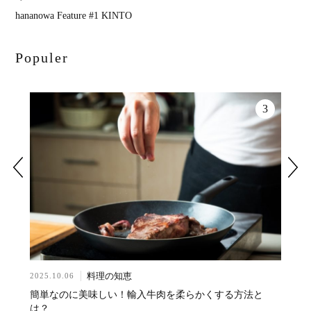
hananowa Feature #1 KINTO
Populer
2
3
料理の知恵
2025.10.06
2024.0
方法を
簡単なのに美味しい！輸入牛肉を柔らかくする方法と
基本の
は？
のコツ