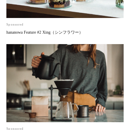
Sponsored
hananowa Feature #2 Xing（シンフラワー）
Sponsored