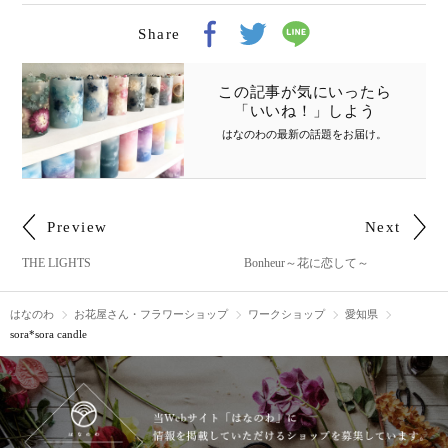
Share
この記事が気にいったら
「いいね！」しよう
はなのわの最新の話題をお届け
。
Preview
Next
THE LIGHTS
Bonheur～花に恋して～
はなのわ
お花屋さん・フラワーショップ
ワークショップ
愛知県
sora*sora candle